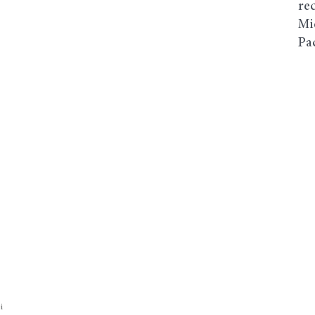
re
Mi
Pa
ei