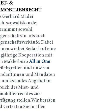
ET- &
MMOBILIENRECHT
e Gerhard Mader
chtsanwaltskanzlei
ernimmt sowohl
egenschaftsan- als auch
egenschaftsverkäufe. Dabei
nnen wir bei Bedarf auf eine
ngjährige Kooperation mit
m Maklerbüro
All in One
rückgreifen und unseren
ndantinnen und Mandaten
n umfassendes Angebot im
reich des Miet- und
mobilienrechtes zur
rfügung stellen.Wir beraten
 vertreten Sie in allen