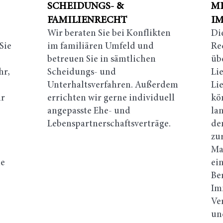
SCHEIDUNGS- &
MI
FAMILIENRECHT
I
Wir beraten Sie bei Konflikten
Di
Sie
im familiären Umfeld und
Re
betreuen Sie in sämtlichen
üb
hr,
Scheidungs- und
Li
Unterhaltsverfahren. Außerdem
Li
hr
errichten wir gerne individuell
kö
angepasste Ehe- und
la
Lebenspartnerschaftsverträge.
de
zu
Ma
ie
ei
Be
Im
Ve
und